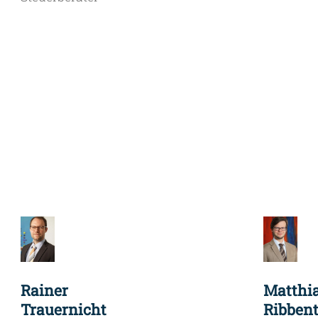
Rainer
Matthi
Trauernicht
Ribben