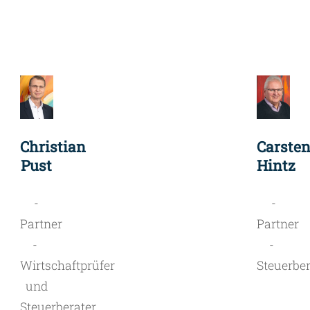
Christian
Carste
Pust
Hintz
-
-
Partner
Partner
-
-
Wirtschaftprüfer
Steuerber
und
Steuerberater