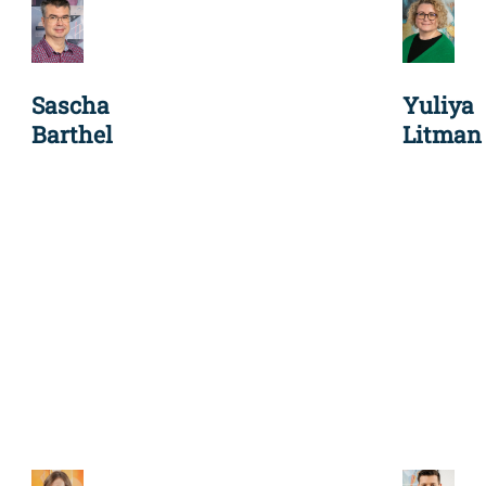
Sascha
Yuliya
Barthel
Litman